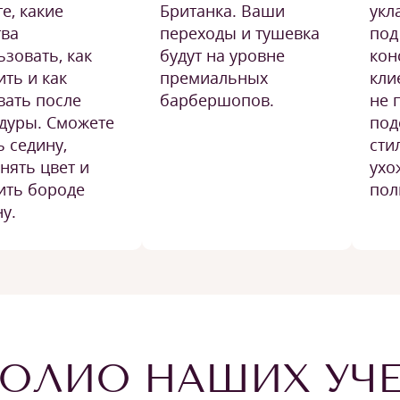
е, какие
Британка. Ваши
укл
тва
переходы и тушевка
под
ьзовать, как
будут на уровне
кон
ить и как
премиальных
кли
вать после
барбершопов.
не 
дуры. Сможете
под
ь седину,
сти
нять цвет и
ухо
ить бороде
пол
у.
ОЛИО НАШИХ УЧ