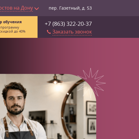
остов на Дону
пер. Газетный, д. 53
р обучения
+7 (863) 322-20-37
 программу
Заказать звонок
скидкой до 40%