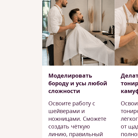
Моделировать
Дела
бороду и усы любой
тонир
сложности
каму
Освоите работу с
Освои
шейверами и
тонир
ножницами. Сможете
лёгког
создать чёткую
от ща
линию, правильный
полно