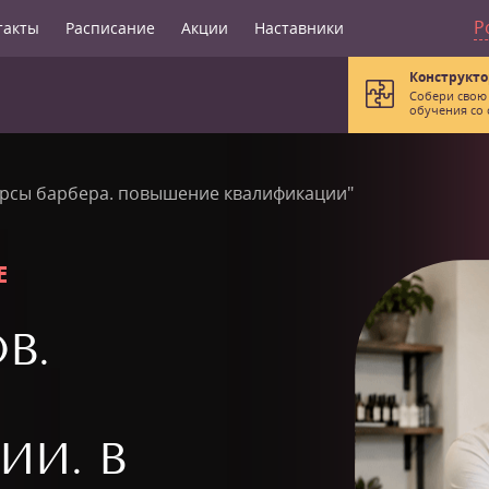
Р
такты
Расписание
Акции
Наставники
Конструкто
Собери свою
обучения со 
урсы барбера. повышение квалификации"
Е
В.
ИИ. В