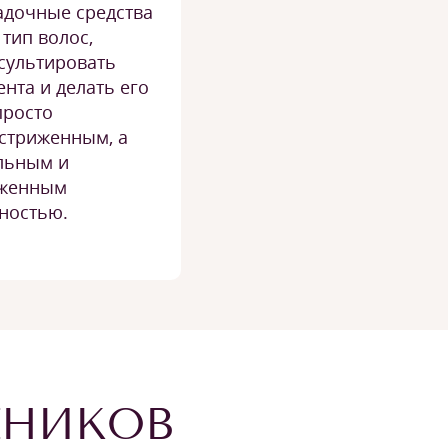
адочные средства
 тип волос,
сультировать
ента и делать его
просто
стриженным, а
льным и
женным
ностью.
ЕНИКОВ