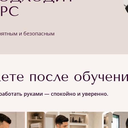
УРС
онятным и безопасным
ете после обучен
работать руками — спокойно и уверенно.