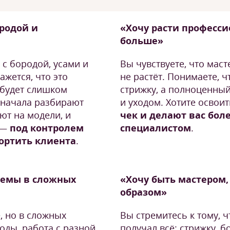
ородой и
«Хочу расти професси
больше»
 с бородой, усами и
Вы чувствуете, что маст
ажется, что это
не растёт. Понимаете, 
 будет слишком
стрижку, а полноценный
сначала разбирают
и уходом. Хотите освоит
ют на модели, и
чек и делают вас бол
 —
под контролем
специалистом
.
портить клиента
.
стемы в сложных
«Хочу быть мастером,
образом»
, но в сложных
Вы стремитесь к тому, 
оды, работа с разной
получал всё: стрижку, б