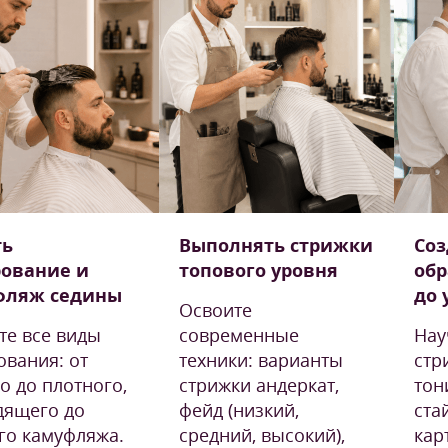
ть
Выполнять стрижки
Соз
ование и
топового уровня
обр
фляж седины
до 
Освоите
те все виды
современные
Нау
ования: от
техники: варианты
стр
о до плотного,
стрижки андеркат,
тон
дящего до
фейд (низкий,
ста
го камуфляжа.
средний, высокий),
кар