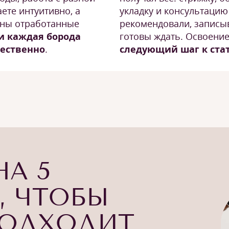
ете интуитивно, а
укладку и консультацию 
жны отработанные
рекомендовали, записы
и каждая борода
готовы ждать. Освоени
чественно
.
следующий шаг к стат
НА 5
, ЧТОБЫ
ПОДХОДИТ