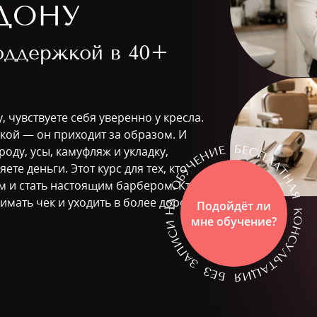
ДОНУ
поддержкой в
40+
, чувствуете себя уверенно у кресла.
жкой — он приходит за образом. И
роду, усы, камуфляж и укладку,
те деньги. Этот курс для тех, кто
ом и стать настоящим барбером. Кто
имать чек и уходить в более дорогой
Подойдёт ли
мне обучение?