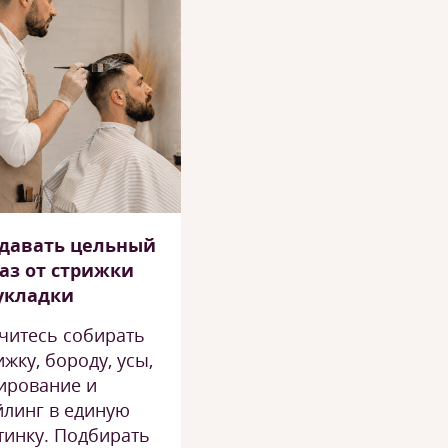
давать цельный
аз от стрижки
укладки
читесь собирать
ижку, бороду, усы,
ирование и
йлинг в единую
тинку. Подбирать