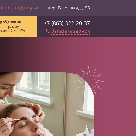
остов на Дону
пер. Газетный, д. 53
р обучения
+7 (863) 322-20-37
 программу
Заказать звонок
скидкой до 40%