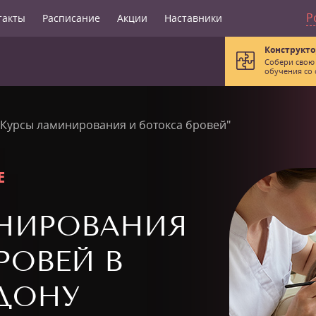
Р
такты
Расписание
Акции
Наставники
Конструкто
Собери свою
обучения со 
"Курсы ламинирования и ботокса бровей"
Е
НИРОВАНИЯ
РОВЕЙ В
ДОНУ