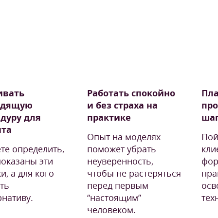
ивать
Работать спокойно
Пла
одящую
и без страха на
пр
дуру для
практике
ша
нта
Опыт на моделях
Пой
те определить,
поможет убрать
кли
показаны эти
неуверенность,
фор
и, а для кого
чтобы не растеряться
пра
ть
перед первым
осв
рнативу.
“настоящим”
тех
человеком.