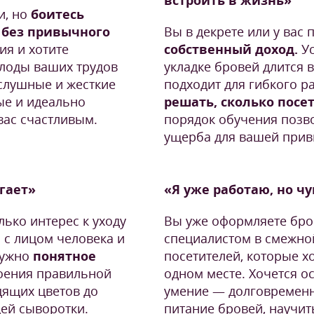
встроить в жизнь»
и, но
боитесь
 без привычного
Вы в декрете или у вас
ия и хотите
собственный доход.
У
плоды ваших трудов
укладке бровей длится в
ослушные и жесткие
подходит для гибкого р
ые и идеально
решать, сколько посе
 вас счастливым.
порядок обучения позв
ущерба для вашей прив
угает»
«Я уже работаю, но ч
лько интерес к уходу
Вы уже оформляете бро
 с лицом человека и
специалистом в смежной
нужно
понятное
посетителей, которые хо
роения правильной
одном месте. Хочется о
ящих цветов до
умение — долговременн
щей сыворотки.
питание бровей, научит