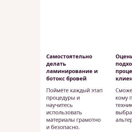
Самостоятельно
Оцен
делать
подх
ламинирование и
проце
ботокс бровей
клие
Поймёте каждый этап
Сможе
процедуры и
кому 
научитесь
техник
использовать
выбра
материалы грамотно
альте
и безопасно.