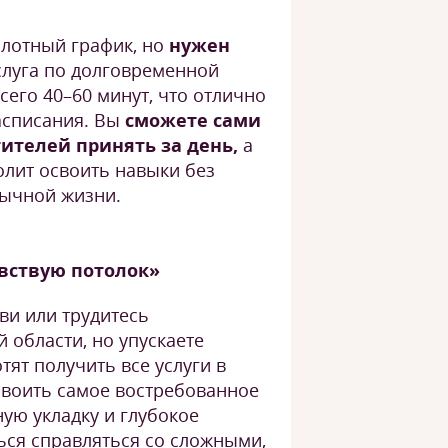
 плотный график, но
нужен
слуга по долговременной
сего 40–60 минут, что отлично
асписания. Вы
сможете сами
тителей принять за день,
а
олит освоить навыки без
ычной жизни.
увствую потолок»
ви или трудитесь
 области, но упускаете
тят получить все услуги в
своить самое востребованное
ую укладку и глубокое
ься справляться со сложными,