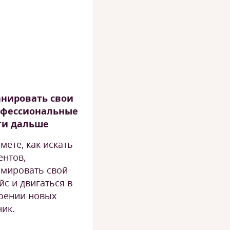
нировать свои
офессиональные
ги дальше
мёте, как искать
ентов,
мировать свой
йс и двигаться в
оении новых
ник.