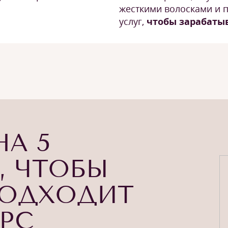
жесткими волосками и 
услуг,
чтобы зарабаты
НА 5
, ЧТОБЫ
ПОДХОДИТ
УРС