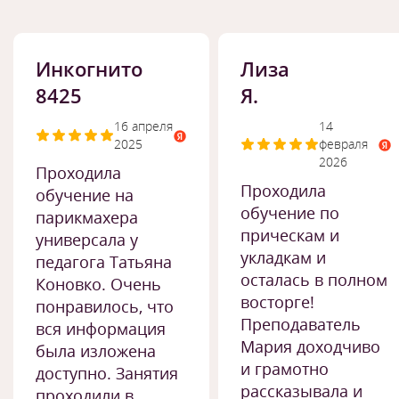
Инкогнито
Лиза
8425
Я.
16 апреля
14
2025
февраля
2026
Проходила
Проходила
обучение на
обучение по
парикмахера
прическам и
универсала у
укладкам и
педагога Татьяна
осталась в полном
Коновко. Очень
восторге!
понравилось, что
Преподаватель
вся информация
Мария доходчиво
была изложена
и грамотно
доступно. Занятия
рассказывала и
проходили в