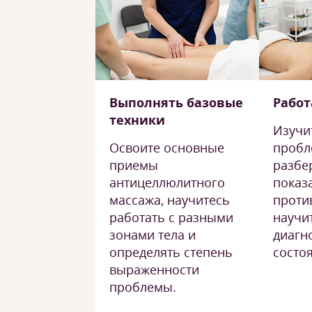
Выполнять базовые
Работ
техники
Изучи
Освоите основные
пробл
приемы
разбе
антицеллюлитного
показ
массажа, научитесь
проти
работать с разными
научи
зонами тела и
диагн
определять степень
состо
выраженности
проблемы.