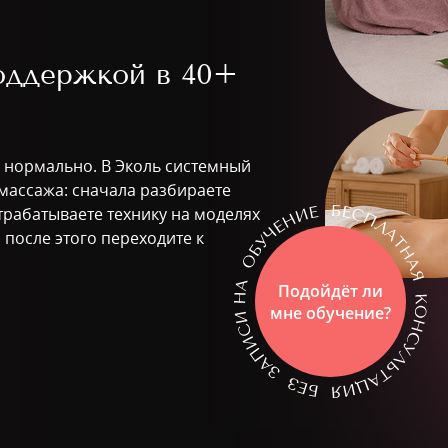
поддержкой в
40+
о нормально. В Эколь системный
массажа: сначала разбираете
трабатываете технику на моделях
 после этого переходите к
Подойдёт ли
мне обучение?