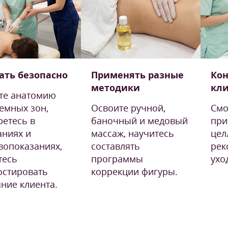
ать безопасно
Применять разные
Кон
методики
кл
те анатомию
емных зон,
Освоите ручной,
Смо
ретесь в
баночный и медовый
при
аниях и
массаж, научитесь
цел
вопоказаниях,
составлять
рек
тесь
программы
ухо
остировать
коррекции фигуры.
яние клиента.