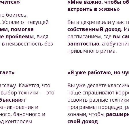
учится»
«Мне важно, чтобы о
встроить в жизнь»
но боитесь
 Устали от текущей
Вы в декрете или у вас 
ами, помогая
собственный доход.
Ищ
ие проблемы,
видя
расписанием, где
вы са
 в неизвестность без
занятостью
, а обучени
привычного ритма.
угает»
«Я уже работаю, но ч
ссажу. Кажется, что
Вы уже делаете классич
 выбор техники — это
чаще спрашивают корре
бъясняют
освоить разные техники
возникновения и
программы процедур, р
ного, баночного и
зонами, чтобы
расшири
од контролем
свой доход.