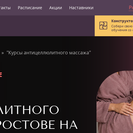
Р
такты
Расписание
Акции
Наставники
Конструкто
Собери свою
обучения со 
"Курсы антицеллюлитного массажа"
Е
ЛИТНОГО
РОСТОВЕ НА