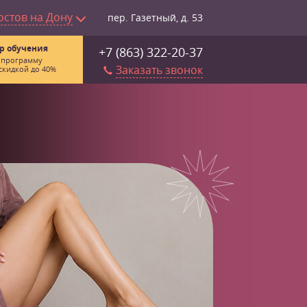
остов на Дону
пер. Газетный, д. 53
р обучения
+7 (863) 322-20-37
 программу
Заказать звонок
скидкой до 40%