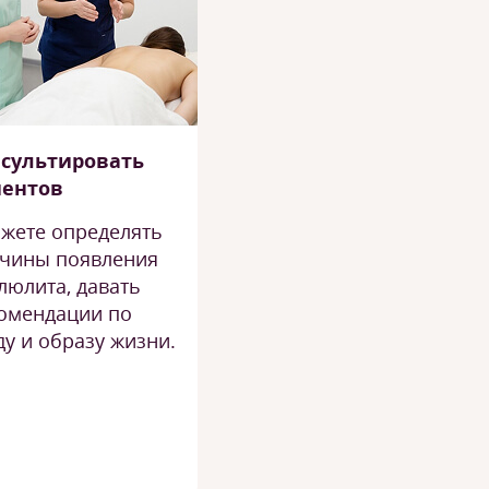
сультировать
иентов
жете определять
чины появления
люлита, давать
омендации по
ду и образу жизни.