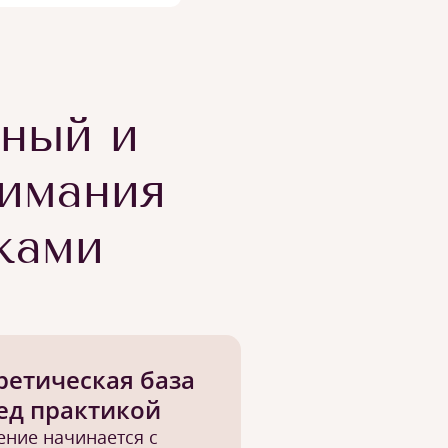
тный и
имания
ками
ретическая база
ед практикой
ение начинается с