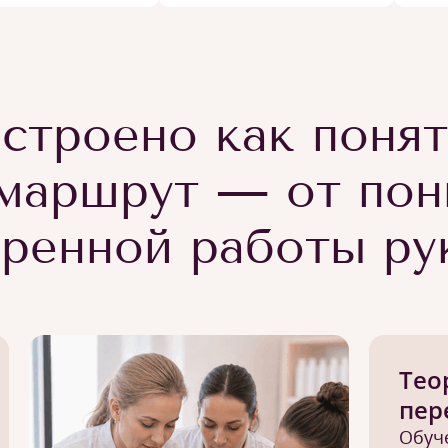
строено как поня
маршрут — от пон
еренной работы ру
Тео
пер
Обуч