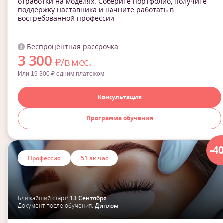
отработки на моделях. Соберите портфолио, получите
поддержку наставника и начните работать в
востребованной профессии
Беспроцентная рассрочка
3 300
₽/в мес.
Или 19 300 ₽ одним платежом
Консультация
Программа обучения
-4
Профессия
51 ак.час
Ближайший старт:
13 Сентября
Документ после обучения:
Диплом