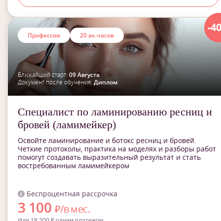
-4
Профессия
20 ак.часов
Ближайший старт:
09 Августа
Документ после обучения:
Диплом
Специалист по ламинированию ресниц и
бровей (ламимейкер)
Освойте ламинирование и ботокс ресниц и бровей.
Четкие протоколы, практика на моделях и разборы работ
помогут создавать выразительный результат и стать
востребованным ламимейкером
Беспроцентная рассрочка
3 100
₽/в мес.
Или 18 200 ₽ одним платежом