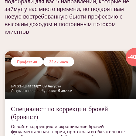
подобрали для вас 5 направлений, которые не
займут у вас много времени, но подарят вам
новую востребованную бьюти профессию с
высоким доходом и постоянным потоком
клиентов
-4
Профессия
22 ак.часа
Ближайший старт:
09 Августа
Документ после обучения:
Диплом
Специалист по коррекции бровей
(бровист)
Освойте коррекцию и окрашивание бровей —
фундаментальная теория, протоколы и обязательные