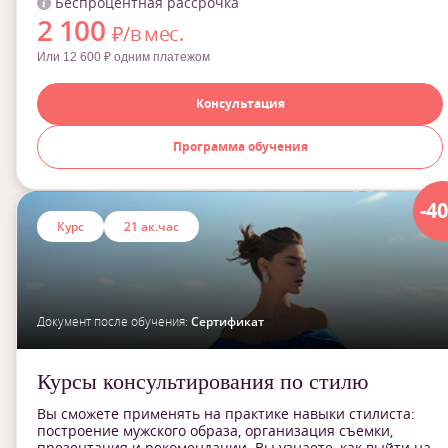
Беспроцентная рассрочка
2 100
₽/в мес.
Или 12 600 ₽ одним платежом
Консультация
Программа обучения
-4
Курс
21 ак.час
Документ после обучения:
Сертификат
Курсы консультирования по стилю
Вы сможете применять на практике навыки стилиста:
построение мужского образа, организация съемки,
презентация и рекомендации. Вы узнаете, как выйти на