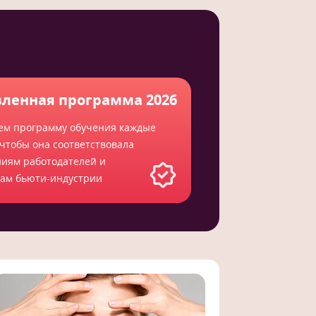
ленная программа 2026
ем программу обучения каждые
 чтобы она соответствовала
ниям работодателей и
там бьюти-индустрии