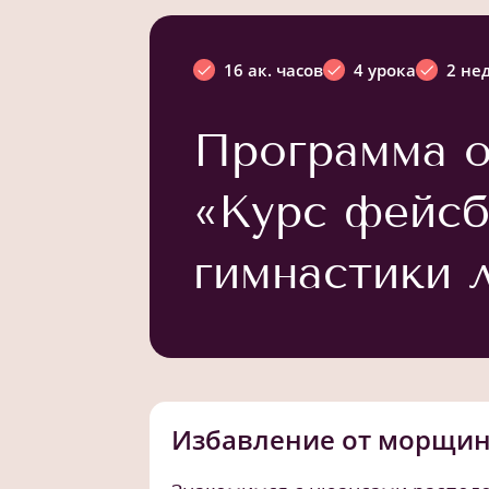
16 ак. часов
4 урока
2 не
Программа о
«Курс фейсб
гимнастики 
Избавление от морщи