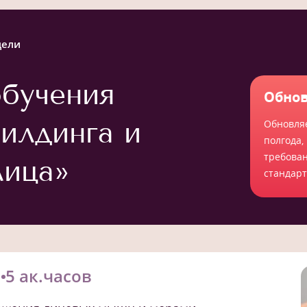
дели
бучения
Обнов
илдинга и
Обновля
полгода,
требова
лица»
стандар
н
5 ак.часов