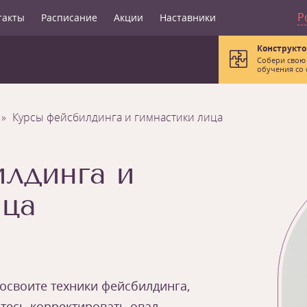
Р
такты
Расписание
Акции
Наставники
Конструкто
Собери свою
обучения со 
Курсы фейсбилдинга и гимнастики лица
лдинга и
ица
 освоите техники фейсбилдинга,
тесь корректировать овал.