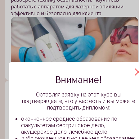
работать с аппаратом для лазерной эпиляции
эффективно и безопасно для клиента.
Внимание!
Техника процедуры
2 ак.часа
Оставляя заявку на этот курс вы
подтверждаете, что у вас есть и вы можете
Вы разберете все этапы проведения процедуры
подтвердить дипломом:
лазерной эпиляции. Научитесь подбирать
параметры мощности и импульса лазера для
оконченное среднее образование по
каждой зоны эпиляции, а также в зависимости от
факультетам сестринское дело,
типа кожи и цвета волоса. Сможете грамотно
акушерское дело, лечебное дело
подобрать анестезию для пациента.
либо оконченное высшее мед.образование: