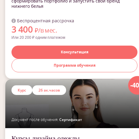
сформировать портфолио и запустить свой бренд
нижнего белья
Беспроцентная рассрочка
3 400
₽/в мес.
Или 20 200 ₽ одним платежом
Консультация
Программа обучения
-4
Курс
26 ак.часов
Документ после обучения:
Сертификат
Курсы дизайна одежды