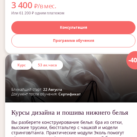
3 400
₽/в мес.
Или 61 200 ₽ одним платежом
Консультация
Программа обучения
-4
Курс
53 ак.часа
Ближайший старт:
22 Августа
Документ после обучения:
Сертификат
Курсы дизайна и пошива нижнего белья
Вы разберете конструирование белья: бра из сетки,
высокие трусики, бюстгальтер с чашкой и модели
стрингов/танга. Практические модули Эколь помогут