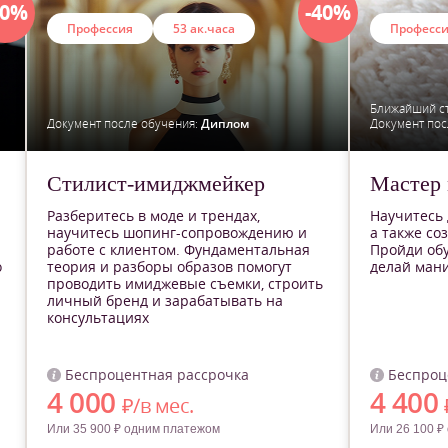
40%
-40%
Профессия
53 ак.часа
Професс
Ближайший ст
Документ после обучения:
Диплом
Документ пос
Стилист-имиджмейкер
Мастер
Разберитесь в моде и трендах,
Научитесь 
научитесь шопинг-сопровождению и
а также со
работе с клиентом. Фундаментальная
Пройди об
о
теория и разборы образов помогут
делай мани
проводить имиджевые съемки, строить
личный бренд и зарабатывать на
консультациях
Беспроцентная рассрочка
Беспроц
4 000
4 400
₽/в мес.
Или 35 900 ₽ одним платежом
Или 26 100 ₽