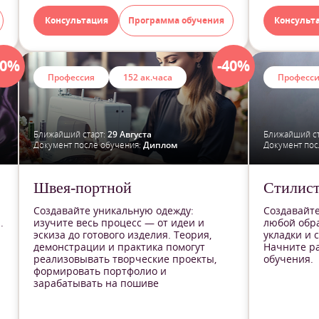
Консультация
Программа обучения
Консульт
40%
-40%
Профессия
152 ак.часа
Професс
Ближайший старт:
29 Августа
Ближайший ст
Документ после обучения:
Диплом
Документ пос
Швея-портной
Стилист
Создавайте уникальную одежду:
Создавайт
.
изучите весь процесс — от идеи и
любой обра
эскиза до готового изделия. Теория,
укладки и 
демонстрации и практика помогут
Начните ра
реализовывать творческие проекты,
обучения.
формировать портфолио и
зарабатывать на пошиве