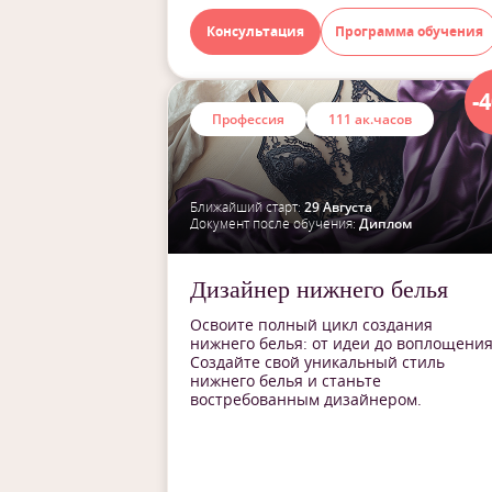
Консультация
Программа обучения
-
Профессия
111 ак.часов
Ближайший старт:
29 Августа
Документ после обучения:
Диплом
Дизайнер нижнего белья
Освоите полный цикл создания
нижнего белья: от идеи до воплощения
Создайте свой уникальный стиль
нижнего белья и станьте
востребованным дизайнером.