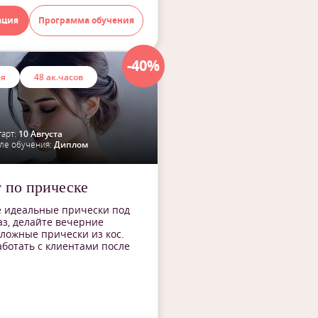
ация
Программа обучения
-40%
ия
48 ак.часов
арт:
10 Августа
ле обучения:
Диплом
 по прическе
е идеальные прически под
з, делайте вечерние
сложные прически из кос.
ботать с клиентами после