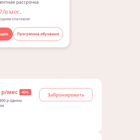
ентная рассрочка
₽/в мес.
 одним платежом
ация
Программа обучения
0 р/мес
-40%
Забронировать
400 р одним
ом