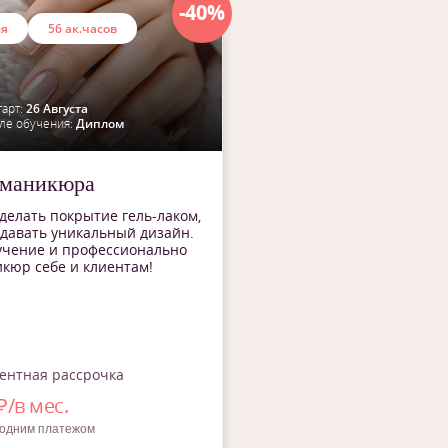
-40%
ия
56 ак.часов
арт:
26 Августа
ле обучения:
Диплом
 маникюра
делать покрытие гель-лаком,
здавать уникальный дизайн.
учение и профессионально
кюр себе и клиентам!
ентная рассрочка
₽/в мес.
 одним платежом