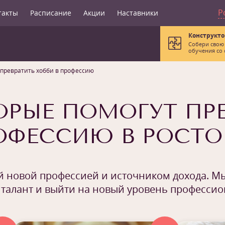
Р
такты
Расписание
Акции
Наставники
Конструкто
Собери свою
обучения со 
 превратить хобби в профессию
ОРЫЕ ПОМОГУТ ПР
ОФЕССИЮ В РОСТО
ей новой профессией и источником дохода. Мы
 талант и выйти на новый уровень професси