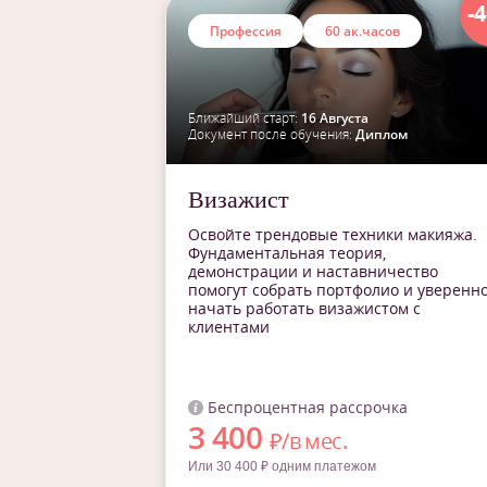
-
Профессия
60 ак.часов
Ближайший старт:
16 Августа
Документ после обучения:
Диплом
Визажист
Освойте трендовые техники макияжа.
Фундаментальная теория,
демонстрации и наставничество
помогут собрать портфолио и уверенн
начать работать визажистом с
клиентами
Беспроцентная рассрочка
3 400
₽/в мес.
Или 30 400 ₽ одним платежом