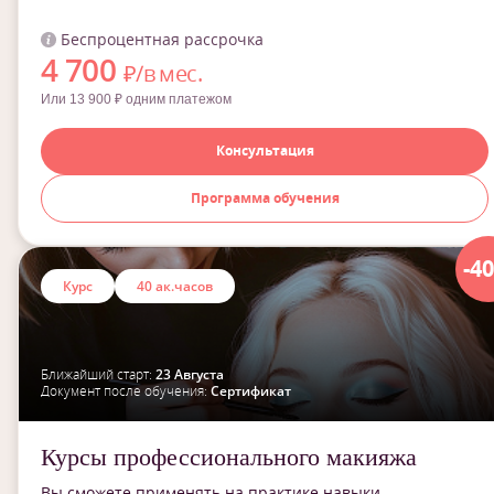
Беспроцентная рассрочка
4 700
₽/в мес.
Или 13 900 ₽ одним платежом
Консультация
Программа обучения
-4
Курс
40 ак.часов
Ближайший старт:
23 Августа
Документ после обучения:
Сертификат
Курсы профессионального макияжа
Вы сможете применять на практике навыки