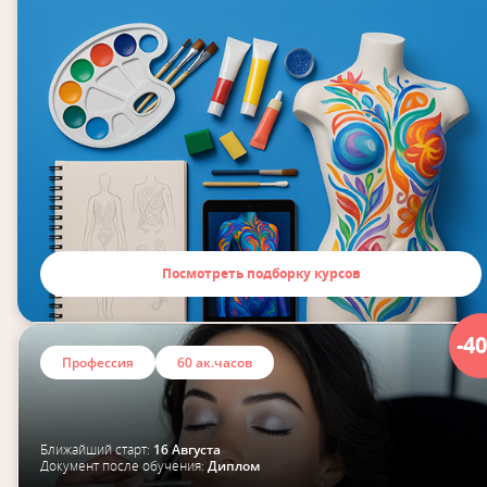
Посмотреть подборку курсов
-4
Профессия
60 ак.часов
Ближайший старт:
16 Августа
Документ после обучения:
Диплом