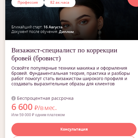
Профессия
82 ак.часа
Ближайший старт:
16 Августа
Документ после обучения:
Диплом
Визажист-специалист по коррекции
бровей (бровист)
Освойте популярные техники макияжа и оформления
бровей. Фундаментальная теория, практика и разборы
работ помогут стать визажистом широкого профиля и
создавать выразительные образы для клиентов
Беспроцентная рассрочка
6 600
₽/в мес.
Или 59 000 ₽ одним платежом
Консультация