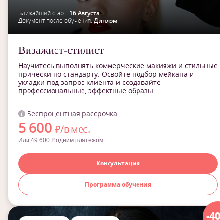
Ближайший старт:
16 Августа
Документ после обучения:
Диплом
Визажист-стилист
Научитесь выполнять коммерческие макияжи и стильные
прически по стандарту. Освойте подбор мейкапа и
укладки под запрос клиента и создавайте
профессиональные, эффектные образы
Беспроцентная рассрочка
5 600
₽/в мес.
Или 49 600 ₽ одним платежом
Консультация
Программа обучения
-4