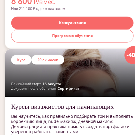
8 800
₽/в мес.
Или 211 100 ₽ одним платежом
Консультация
Программа обучения
-4
Курс
20 ак.часов
Ближайший старт:
16 Августа
Документ после обучения:
Сертификат
Курсы визажистов для начинающих
Вы научитесь, как правильно подбирать тон и выполнять
коррекцию лица, nude-макияж, дневной макияж.
Демонстрации и практика помогут создать портфолио и
уверенно работать с клиентами