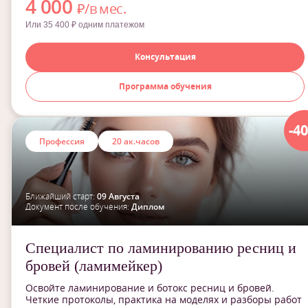
4 000
₽/в мес.
Или 35 400 ₽ одним платежом
Консультация
Программа обучения
-4
Профессия
20 ак.часов
Ближайший старт:
09 Августа
Документ после обучения:
Диплом
Специалист по ламинированию ресниц и
бровей (ламимейкер)
Освойте ламинирование и ботокс ресниц и бровей.
Четкие протоколы, практика на моделях и разборы работ