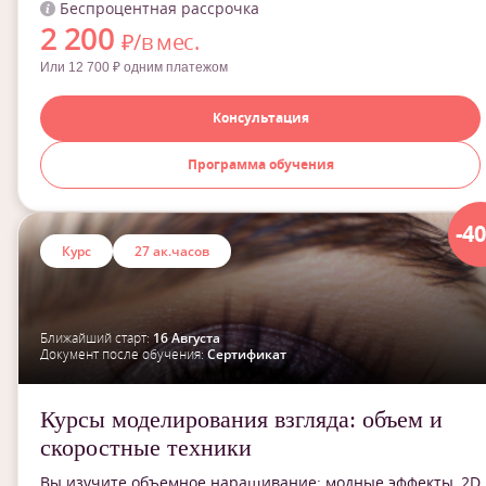
Беспроцентная рассрочка
2 200
₽/в мес.
Или 12 700 ₽ одним платежом
Консультация
Программа обучения
-4
Курс
27 ак.часов
Ближайший старт:
16 Августа
Документ после обучения:
Сертификат
Курсы моделирования взгляда: объем и
скоростные техники
Вы изучите объемное наращивание: модные эффекты, 2D