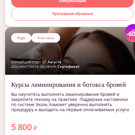
Консультация
Программа обучения
д
-6
Курс
4 ак.часа
Ближайший старт:
07 Августа
Документ после обучения:
Сертификат
Курсы ламинирования и ботокса бровей
Вы научитесь выполнять ламинирование бровей и
закрепите технику на практике. Поддержка наставника
по системе Эколь поможет уверенно выполнять
процедуру и выходить на первые оплачиваемые услуги
5 800
₽