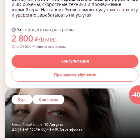
и 3D-объемы, скоростные техники и продвижение
лэшмейкера. Наставник Эколь поможет улучшить технику
и уверенно зарабатывать на услугах
Беспроцентная рассрочка
2 800
₽/в мес.
Или 24 500 ₽ одним платежом
Консультация
Программа обучения
-4
Курс
8 ак.часов
Ближайший старт:
10 Августа
Документ после обучения:
Сертификат