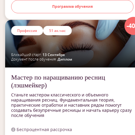
Программа обучения
-4
Профессия
51 ак.час
Ближайший старт:
13 Сентября
Документ после обучения:
Диплом
Мастер по наращиванию ресниц
(лэшмейкер)
Станьте мастером классического и объемного
наращивания ресниц. Фундаментальная теория,
практические отработки и наставник рядом помогут
создавать безупречные ресницы и начать карьеру сразу
после обучения
Беспроцентная рассрочка