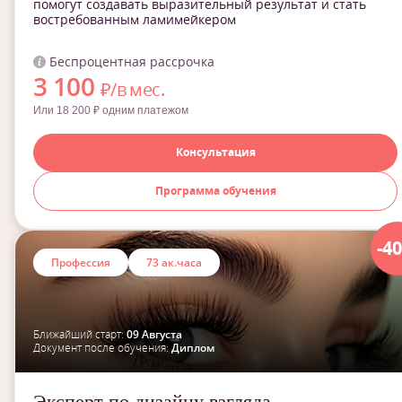
помогут создавать выразительный результат и стать
востребованным ламимейкером
Беспроцентная рассрочка
3 100
₽/в мес.
Или 18 200 ₽ одним платежом
Консультация
Программа обучения
-4
Профессия
73 ак.часа
Ближайший старт:
09 Августа
Документ после обучения:
Диплом
Эксперт по дизайну взгляда