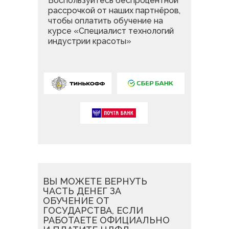
Воспользуйтесь беспроцентной
рассрочкой от наших партнёров,
чтобы оплатить обучение на
курсе «Специалист технологий
индустрии красоты»
ВЫ МОЖЕТЕ ВЕРНУТЬ
ГОСУДАРСТВО КОМПЕНСИРУЕТ
НАПРАВИТЬ
МАТЕРИНСКИЙ
ВЫ МОЖЕТЕ ОПЛАТИТЬ
ЧАСТЬ ДЕНЕГ ЗА
ВАМ
30 000 РУБЛЕЙ ОТ
КАПИТАЛ
НА ОБРАЗОВАНИЕ
ОБУЧЕНИЕ НА КУРСЕ
ОБУЧЕНИЕ ОТ
СТОИМОСТИ ОБУЧЕНИЯ
«СПЕЦИАЛИСТ ТЕХНОЛОГИЙ
ГОСУДАРСТВА, ЕСЛИ
Может семья, в которой ребенку, по
ИНДУСТРИИ КРАСОТЫ»
РАБОТАЕТЕ ОФИЦИАЛЬНО
Социальный контракт — это
случаю рождения которого выдан
ЕДИНОВРЕМЕННЫМ