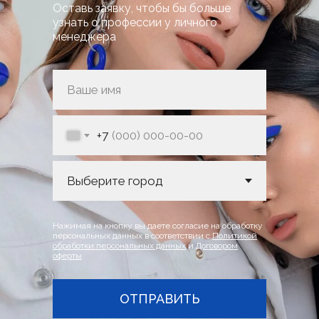
Оставь заявку, чтобы бы больше
узнать о профессии у личного
менеджера
+7
Нажимая на кнопку вы даете согласие на обработку
персональных данных в соответствии с
Политикой
обработки персональных данных
и
Договором
оферты
ОТПРАВИТЬ